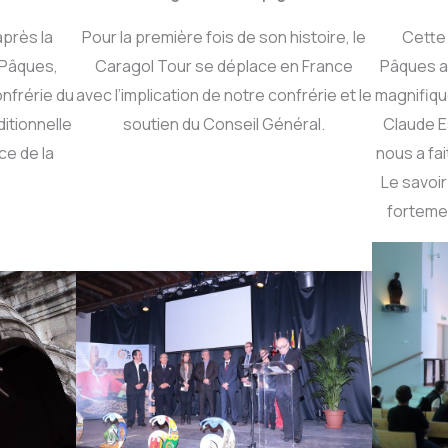
après la
Pour la première fois de son histoire, le
Cette
 Pâques,
Caragol Tour se déplace en France
Pâques a 
nfrérie du
avec l’implication de notre confrérie et le
magnifiqu
ditionnelle
soutien du Conseil Général.
Claude E
ce de la
nous a fait
Le savoir
fortemen