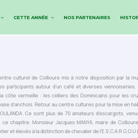
CETTE ANNÉE
NOS PARTENAIRES
HISTO
re culturel de Collioure mis à notre disposition par la mu
es participants autour d’un café et diverses viennoiserie
a côte vermeille : les celliers des Dominicains pour les cr
se d’anchois. Retour au centre cultures pour la mise en habit
ROULANDA. Ce sont plus de 70 amateurs d’escargots, venus
à ce chapitre. Monsieur Jacques MANYA, maire de Collioure
r et élevés à la distinction de chevalier de l’E.S.C.A.R.G.O.U.