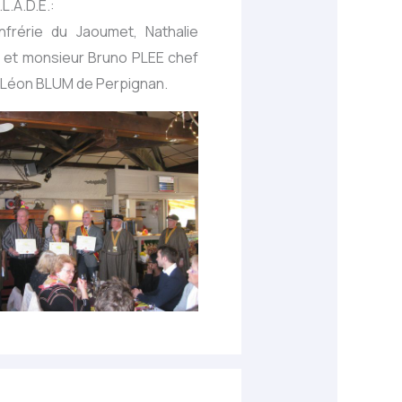
L.A.D.E.:
frérie du Jaoumet, Nathalie
e et monsieur Bruno PLEE chef
r Léon BLUM de Perpignan.