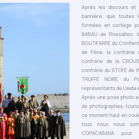
Après les discours et v
bannière, que toutes 
formées en cortège po
BABAU de Rivesaltes, l
BOUTIFARRE du Conflent
de Pène, la confrérie
confrérie de la CROU
confrérie du STOFE de W
TRUFFE NOIRE du Pa
représentants de Lleida 
Après une pose photo e
de photographes, touris
ce moment haut en coule
tous nous nous somm
COPACABANA pour d