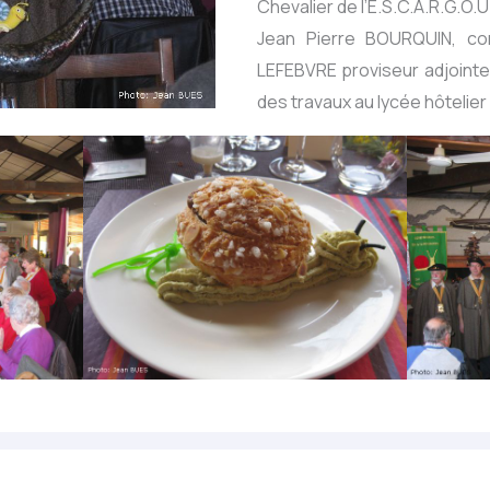
Chevalier de l’E.S.C.A.R.G.O.U.
Jean Pierre BOURQUIN, con
LEFEBVRE proviseur adjoint
des travaux au lycée hôtelie