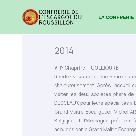
Aller
au
LA CONFRÉRIE
contenu
2014
VIII° Chapitre – COLLIOURE
Rendez vous de bonne heure au cent
chaleureusement. Après l’accueil d
visiter les deux sociétés phare de l
DESCLAUX pour leurs spécialités à ba
Grand Maître Escargotier Michel A
Belgique et d’Allemagne présents 
adoubés par le Grand Maitre Escargotie