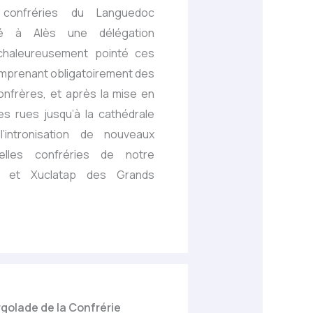
confréries du Languedoc
ulé à Alès une délégation
chaleureusement pointé ces
omprenant obligatoirement des
 confrères, et après la mise en
es rues jusqu’à la cathédrale
’intronisation de nouveaux
lles confréries de notre
t et Xuclatap des Grands
golade de la Confrérie