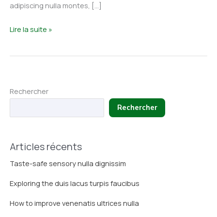
adipiscing nulla montes, […]
Exploring
Lire la suite »
the
duis
lacus
turpis
Rechercher
faucibus
Rechercher
Articles récents
Taste-safe sensory nulla dignissim
Exploring the duis lacus turpis faucibus
How to improve venenatis ultrices nulla