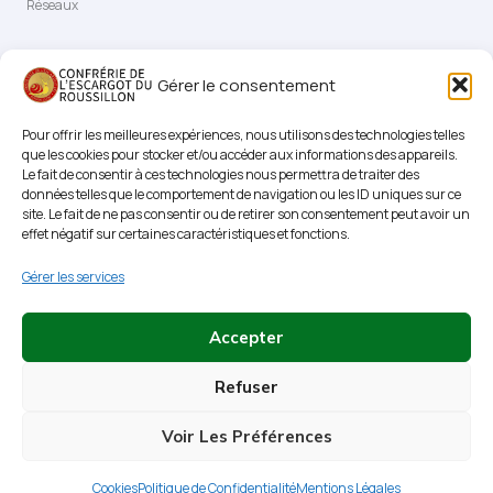
Réseaux
Facebook
Linkedin
Contact
Gérer le consentement
Pour offrir les meilleures expériences, nous utilisons des technologies telles
que les cookies pour stocker et/ou accéder aux informations des appareils.
Le fait de consentir à ces technologies nous permettra de traiter des
Conditions
données telles que le comportement de navigation ou les ID uniques sur ce
site. Le fait de ne pas consentir ou de retirer son consentement peut avoir un
effet négatif sur certaines caractéristiques et fonctions.
Mentions Légales
Gérer les services
Politique de Confidentialité
Cookies
Accepter
Refuser
Voir Les Préférences
Copyright © 2026 Confrérie de l'Escargot du Roussillon
Cookies
Politique de Confidentialité
Mentions Légales