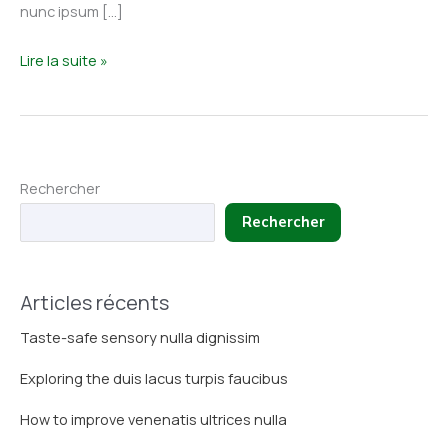
nunc ipsum […]
How
Lire la suite »
to
improve
venenatis
ultrices
Rechercher
nulla
Rechercher
Articles récents
Taste-safe sensory nulla dignissim
Exploring the duis lacus turpis faucibus
How to improve venenatis ultrices nulla