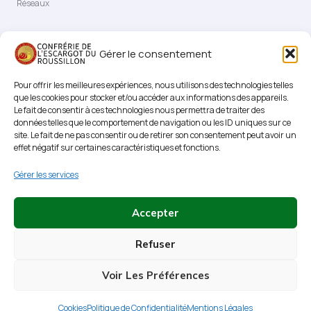
Réseaux
Facebook
Linkedin
Contact
Gérer le consentement
Pour offrir les meilleures expériences, nous utilisons des technologies telles
que les cookies pour stocker et/ou accéder aux informations des appareils.
Le fait de consentir à ces technologies nous permettra de traiter des
Conditions
données telles que le comportement de navigation ou les ID uniques sur ce
site. Le fait de ne pas consentir ou de retirer son consentement peut avoir un
effet négatif sur certaines caractéristiques et fonctions.
Mentions Légales
Gérer les services
Politique de Confidentialité
Cookies
Accepter
Refuser
Voir Les Préférences
Copyright © 2026 Confrérie de l'Escargot du Roussillon
Cookies
Politique de Confidentialité
Mentions Légales